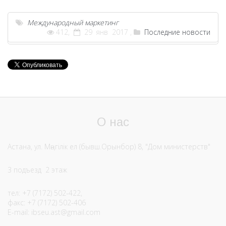
Международный маркетинг
412,
29 янв 2017 ,
Последние новости
О нас
Астана, ул. Мәңгілік ел (бывш.Орынбор) 8, "Дом министерств"
3 подъезд 2 этаж
тел: +7 (7172) 502-422,
факс: +7 (7172) 502-406
E-mail:
ibseu.ast@gmail.com