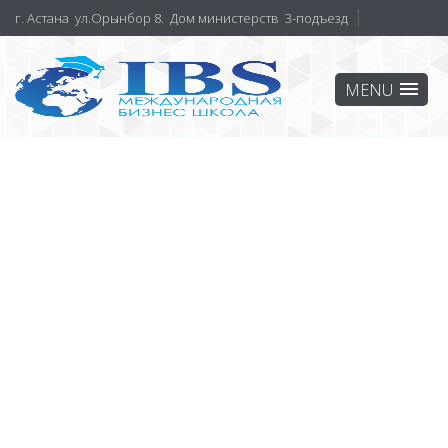
г. Астана ул.Орынбор 8. Дом министерств 3-подъезд
О НАС
Наши программы
Преподаватели
Партнеры