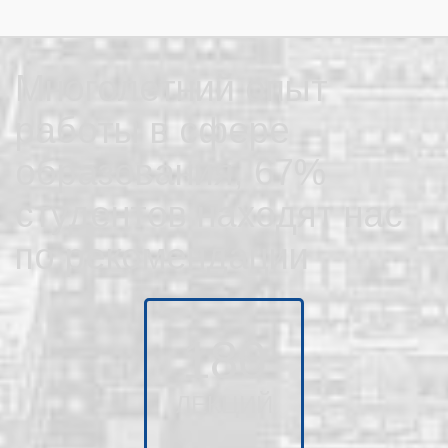
Многолетний опыт
работы в сфере
образования, 67%
студентов находят нас
по рекомендации
180
ЛЕКЦИЙ