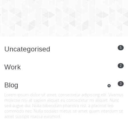
Uncategorised
5
Work
2
Blog
3
Lorem ipsum dolor sit amet, consectetur adipiscing elit. Vivamus
molestie nisi at sapien aliquet eu consectetur mi aliquet. Nunc
sed augue dui. Nulla bibendum pharetra nisl, a placerat leo
commodo nec. Nulla sodales metus sit amet quam interdum sit
amet suscipit massa euismod.