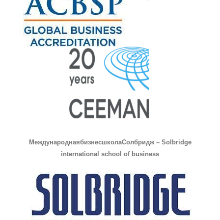
Международная
бизнес
школа
Солбридж
– Solbridge
international school of business