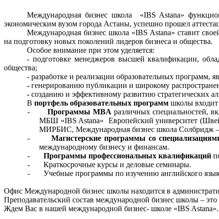
Международная бизнес школа
«
IBS
Astana
» функцио
экономическим вузом города Астаны, успешно прошел аттест
Международная бизнес школа «
IBS
Astana
» ставит сво
на подготовку новых поколений лидеров бизнеса и общества.
Особое внимание при этом уделяется:
- подготовке менеджеров высшей квалификации, обл
общества;
- разработке и реализации образовательных программ
-
генерированию публикации и широкому распространен
-
созданию и эффективному развитию стратегических ал
В
портфель образовательных программ
школы входит 
-
Программы MBA
различных специальностей, вк
МБШ «
IBS
Astana
»
Европейский университет (Шве
МИРБИС, Международная бизнес школа Солбридж – Solb
-
Магистерские программы со специализациям
международному бизнесу и финансам.
-
Программы профессиональных квалификаций
по
-
Краткосрочные курсы и деловые семинары.
-
Учебные программы по изучению английского язык
Офис Международной бизнес школы находится в административ
Преподавательский состав международной бизнес школы – это
Ждем Вас в нашей международной бизнес- школе «
IBS
Astana
».