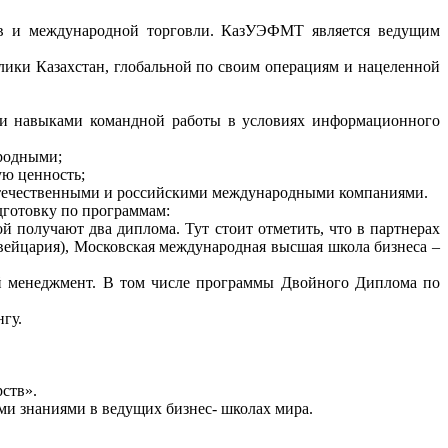
сов и международной торговли. КазУЭФМТ является ведущим
блики Казахстан, глобальной по своим операциям и нацеленной
 и навыками командной работы в условиях информационного
родными;
ю ценность;
 отечественными и российскими международными компаниями.
дготовку по программам:
получают два диплома. Тут стоит отметить, что в партнерах
вейцария),
Московская международная высшая школа бизнеса –
ий менеджмент. В том числе программы Двойного Диплома по
гу.
ств».
и знаниями в ведущих бизнес- школах мира.