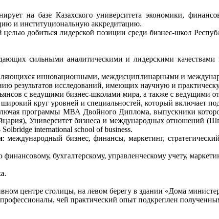
нирует на базе Казахского университета экономики, финан
ацию и институциональную аккредитацию.
ей целью добиться лидерской позиции среди бизнес-школ Респу
адающих сильными аналитическими и лидерскими качествами
, являющихся инновационными, междисциплинарными и междуна
ию результатов исследований, имеющих научную и практическу
ьянсов с ведущими бизнес-школами мира, а также с ведущими
широкий круг уровней и специальностей, который включает по
лючая программы МВА Двойного Диплома, выпускники которой 
йцария), Университет бизнеса и международных отношений (Ш
ridge international school of business
.
и
: международный бизнес, финансы, маркетинг, стратегическ
 финансовому, бухгалтерскому, управленческому учету, маркетин
а.
ном центре столицы, на левом берегу в здании «Дома министер
 профессионалы, чей практический опыт подкреплен полученным