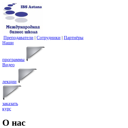
Преподаватели
|
Сотрудники
|
Партнёры
Наши
программы
Видео
лекции
заказать
курс
О нас